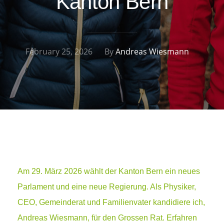
Kanton Bern
February 25, 2026
By
Andreas Wiesmann
Am 29. März 2026 wählt der Kanton Bern ein neues
Parlament und eine neue Regierung. Als Physiker,
CEO, Gemeinderat und Familienvater kandidiere ich,
Andreas Wiesmann, für den Grossen Rat. Erfahren