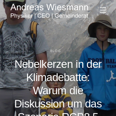
BLOG
Nebelkerzen in der
Klimadebatte:
Warum die
Diskussion um das