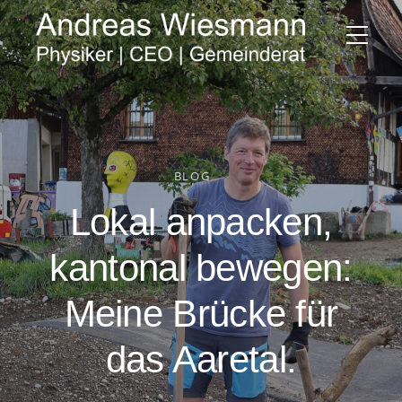
BLOG
Lokal anpacken,
kantonal bewegen:
Meine Brücke für
das Aaretal.